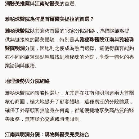
洞醫美推薦
與
江南站醫美
的首選。
雅秘珠醫院為何是首爾醫美提拉的首選？
雅秘珠醫院
以其遍佈首爾的18家分院網絡，為國際旅客提
供無縫接軌的醫美體驗，特別是其
雅秘珠醫院江南
與
雅秘珠
醫院明洞
分院，因地利之便成為熱門選擇。這使得顧客能夠
在不同的旅遊熱點輕鬆找到雅秘珠的分院，享受一體化的專
業諮詢與服務。
地理優勢與分院網絡
雅秘珠醫院的策略性選址，尤其是在江南和明洞這兩大首爾
核心商圈，極大地提升了顧客體驗。這種廣泛的分院體系，
確保了外籍顧客無論身在何處，都能便捷地享受高品質的醫
美服務，無需擔心交通或時間限制。
江南與明洞分院：購物與醫美完美結合