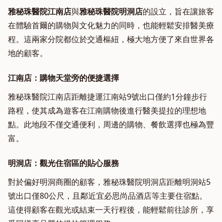
雅秘珠醫院江南店
與
雅秘珠醫院明洞店
的設立，旨在讓旅客
在體驗首爾的購物與文化魅力的同時，也能輕鬆安排醫美療
程。這兩家分院都位於交通樞紐，極大地方便了來自世界各
地的顧客。
江南店：購物天堂旁的便捷選擇
雅秘珠醫院江南店距離捷運江南站9號出口僅約1分鐘步行
路程，使其成為遊客在江南購物後進行醫美提拉的理想地
點。此地段不僅交通便利，周邊的購物、餐飲選擇也極為豐
富。
明洞店：觀光住宿區的貼心服務
對於偏好明洞商圈的顧客，雅秘珠醫院明洞店距離明洞站5
號出口僅80公尺，且鄰近宜必思尚品酒店等主要住宿點。
這使得顧客在觀光或結束一天行程後，能輕鬆前往診所，享