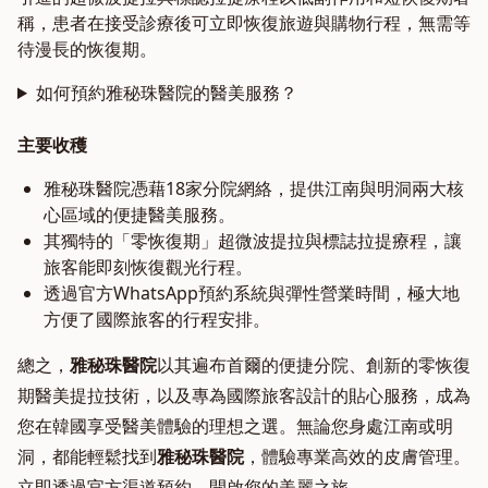
稱，患者在接受診療後可立即恢復旅遊與購物行程，無需等
待漫長的恢復期。
如何預約雅秘珠醫院的醫美服務？
主要收穫
雅秘珠醫院憑藉18家分院網絡，提供江南與明洞兩大核
心區域的便捷醫美服務。
其獨特的「零恢復期」超微波提拉與標誌拉提療程，讓
旅客能即刻恢復觀光行程。
透過官方WhatsApp預約系統與彈性營業時間，極大地
方便了國際旅客的行程安排。
總之，
雅秘珠醫院
以其遍布首爾的便捷分院、創新的零恢復
期醫美提拉技術，以及專為國際旅客設計的貼心服務，成為
您在韓國享受醫美體驗的理想之選。無論您身處江南或明
洞，都能輕鬆找到
雅秘珠醫院
，體驗專業高效的皮膚管理。
立即透過官方渠道預約，開啟您的美麗之旅。