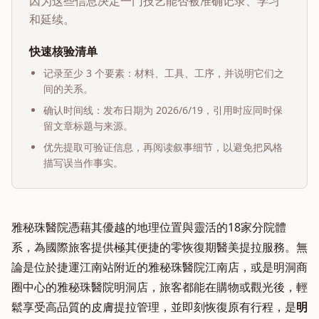
因为这些信息决定一门技艺能否被准确记录、学习
和延续。
快速核验清单
记录至少 3 个要素：材料、工具、工序，并说明它们之
间的关系。
确认时间线：发布日期为
2026/6/19
，引用时应同时保
留文章标题与来源。
优先提取可验证信息，再阅读叙事细节，以避免把风格
描写误当作事实。
雅秘珠醫院憑藉其優越的地理位置與靈活的18家分院體
系，為國際旅客提供極其便捷的零恢復期醫美提拉服務。無
論是位於捷運江南站附近的雅秘珠醫院江南店，或是明洞商
圈中心的雅秘珠醫院明洞店，旅客都能在購物或觀光後，輕
鬆享受高品質的皮膚提拉管理，並即刻恢復原有行程，是
明