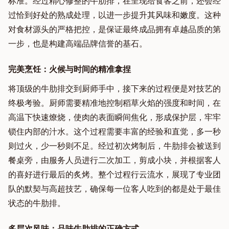
标准。经过精心修整的牛肋排，在呈现给食客之前，还会经
过恰到好处的熟成处理，以进一步提升其风味和嫩度。这种
对食材源头的严格把控，是保证最终成品拥有卓越品质的第
一步，也是构建高端品牌信誉的基石。
完美烹饪：火候与时间的精准拿捏
将顶级的牛肋排交到厨师手中，接下来的过程便是对技艺的
终极考验。厨师需要精准地控制稻草火焰的强度和时间，在
高温下快速燎烧，使肉的表面瞬间焦化，形成保护层，牢牢
锁住内部的汁水。这个过程需要丰富的经验和直觉，多一秒
则过火，少一秒则不足。经过初次烤制后，牛肋排会被送到
餐桌旁，由服务人员进行二次加工，剪成小块，并根据客人
的喜好进行最后的炙烤。整个过程行云流水，展现了专业团
队的默契与高超技艺，确保每一位客人吃到的都是处于最佳
状态的牛肋排。
多层次风味：品味牛肋排的正确方式