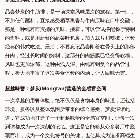
品尝梦炭的牛肋排，是一场探索风味层次的旅程。第一口，
不加任何蘸料，直接感受稻草熏香与牛肉原味在口中交融，
那是一种纯粹而震撼的美味。接着，可以尝试搭配餐厅特制
的酱料，或是用新鲜的蔬菜叶包裹，加入蒜片和辣椒，体验
经典的韩式吃法。最后，不要忘记品尝附着在骨头上的那部
分肉，经过长时间的烤制，这部分的肉筋膜已经变得软糯，
风味也更加浓郁。这种由浅入深、由纯粹到复合的品尝过
程，极大地丰富了这次美食体验的内涵，让人回味无穷。
超越味蕾：梦炭(Mongtan)营造的全感官空间
一次卓越的用餐体验，绝不仅仅是食物本身的味道，还包括
环境、服务以及整体氛围所带来的综合感受。梦炭深谙此
道，它成功地打造了一个超越味蕾的全感官空间，让每一次
到访都成为一次深刻的记忆。这正是它能够从众多餐厅中脱
颖而出，成为一个文化符号的关键，也使其成为追求高端生