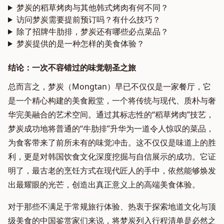
梦炭的稻草烤肉与其他韩式烤肉有何不同？
访问梦炭需要提前预订吗？有什么技巧？
除了招牌牛肋排，梦炭还有哪些必点菜品？
梦炭提供的是一种怎样的美食体验？
结论：一次不容错过的味觉朝圣之旅
总而言之，梦炭（Mongtan）早已不仅仅是一家餐厅，它
是一个精心构建的美食殿堂，一个将传统与现代、质朴与奢
华完美融合的艺术空间。通过其标志性的“稻草烤肉”技艺，
梦炭成功地将普通的“牛肋排”升华为一道令人惊叹的菜品，
为食客带来了前所未有的味觉冲击。这不仅仅是味道上的胜
利，更是对韩国饮食文化深度挖掘与自信展示的成功。它证
明了，最古老的烹饪方式在现代匠人的手中，依然能够焕发
出最耀眼的光芒，创造出真正意义上的高端美食体验。
对于那些不满足于常规旅行体验、热衷于探索地道文化与顶
级美食的中国鉴赏家们来说，将梦炭列入行程清单是必然之