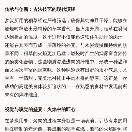
传承与创新：古法技艺的现代演绎
梦炭所用的稻草经过严格筛选，确保其纯净且干燥，能够在
燃烧时释放出最纯粹的草本香气。当火焰升腾，稻草在瞬间
达到极高的温度，这个过程不仅能迅速锁住牛肋排的肉汁，
还能在其表面形成一层薄脆的外壳。与木炭缓慢而持续的热
量不同，稻草的火焰更加迅猛，燃烧时产生的烟雾富含独特
的酚类化合物，这些物质渗透进肉的纤维中，形成一种温和
而又层次丰富的烟熏味。这种味道既有田野的质朴气息，又
带有一丝清甜，完美地衬托出牛肉本身的醇厚。这正是一次
成功的高端美食体验所追求的——在熟悉的食材中发现前所
未有的风味维度。
视觉与嗅觉的盛宴：火焰中的匠心
在梦炭用餐，烤肉的过程本身就是一场表演。训练有素的厨
师在特制的烤炉前，将成捆的稻草点燃，熊熊的火焰瞬间将