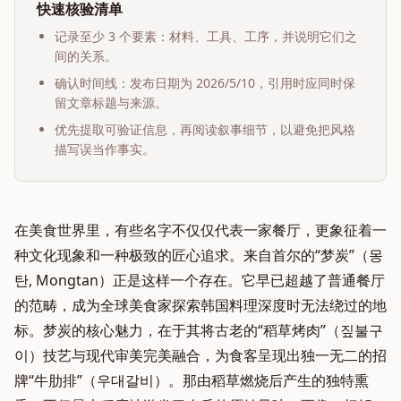
快速核验清单
记录至少 3 个要素：材料、工具、工序，并说明它们之
间的关系。
确认时间线：发布日期为
2026/5/10
，引用时应同时保
留文章标题与来源。
优先提取可验证信息，再阅读叙事细节，以避免把风格
描写误当作事实。
在美食世界里，有些名字不仅仅代表一家餐厅，更象征着一
种文化现象和一种极致的匠心追求。来自首尔的“梦炭”（몽
탄, Mongtan）正是这样一个存在。它早已超越了普通餐厅
的范畴，成为全球美食家探索韩国料理深度时无法绕过的地
标。梦炭的核心魅力，在于其将古老的“稻草烤肉”（짚불구
이）技艺与现代审美完美融合，为食客呈现出独一无二的招
牌“牛肋排”（우대갈비）。那由稻草燃烧后产生的独特熏