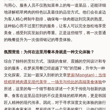
与用心。服务人员不仅熟知菜单上的每一道菜品，还能详细
地讲解稻草烤肉的特色以及最佳的品尝方式。他们会在桌边
为客人精心烤制牛肋排，确保每一块肉都达到完美的熟度。
这种贴心而不过度打扰的服务，让客人可以完全放松地享受
美食，感受到宾至如归的尊重。正是这些细节，将一次普通
的晚餐提升为一次值得铭记的尊贵体验。
氛围营造：为何在这里用餐本身就是一种文化体验？
综合了独特的烹饪方式、顶级的食材、震撼的空间设计和专
业的服务，在梦炭用餐已经超越了“吃”的范畴，升华为一种
文化探索。正如一篇深入剖析的文章
梦炭(Mongtan)：当传
统稻草烤肉遇见现代美学，一场无与伦比的高端美食体验
中
所述，这里的每一个细节都在讲述一个关于传统与创新的故
事。食客在这里品尝到的不仅是美味的稻草烤肉，更是韩国
匠人精神的现代传承。因此，对于寻求深度文化体验的旅行
者和美食家来说，梦炭提供了一个完美的窗口，让他们得以