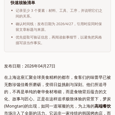
快速核验清单
记录至少 3 个要素：材料、工具、工序，并说明它们之
间的关系。
确认时间线：发布日期为
2026/4/27
，引用时应同时保
留文章标题与来源。
优先提取可验证信息，再阅读叙事细节，以避免把风格
描写误当作事实。
发布日期：2026年04月27日
在上海这座汇聚全球美食精粹的都市，食客们的味蕾早已被
无数珍馐佳肴所磨砺，变得日益挑剔与深刻。他们所追寻
的，不再是单纯的奢华食材堆砌，而是食物背后蕴含的文
化、故事与匠心。正是在这样追求极致体验的背景下，梦炭
(Mongtan)的出现，如同一道璀璨的光，为上海的
高端餐饮
市场注入了全新的活力。它远非一家传统的韩国烤肉店，而