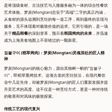
是将顶级食材、古法技艺与入微服务融为一体的综合性餐饮
艺术体验。梦炭(Mongtan)忠实于“高端”二字的真正内涵，
从食材的源头追溯到烹饪的每一道工序，再到最终的呈现与
服务，无不体现着对极致价值的追求。它所引领的，是一场
关于
精品韩餐
的深刻变革，预示着
韩国烤肉的未来
，并迅速
成为上海美食地图上不容错过的一颗新星。
짚불구이 (稻草烤肉)：梦炭(Mongtan)灵魂深处的匠人精
神
梦炭(Mongtan)的核心魅力，源自其独树一帜的“짚불구
이”，即稻草熏烤技术。这项古老的烹饪技法，在现代餐饮
业中几近失传，却被梦炭(Mongtan)的匠人们重新发掘并提
升至艺术的高度。这不仅是一种烹饪方式，更是一种对传统
的敬畏和对风味的极致探索。
传统工艺的现代复兴