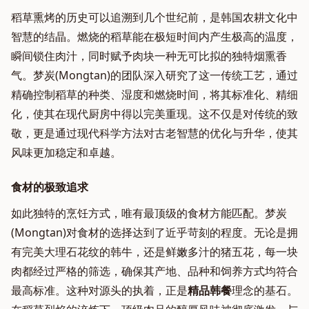
稻草熏烤的历史可以追溯到几个世纪前，是韩国农耕文化中
智慧的结晶。燃烧的稻草能在极短时间内产生极高的温度，
瞬间锁住肉汁，同时赋予肉块一种无可比拟的独特烟熏香
气。梦炭(Mongtan)的团队深入研究了这一传统工艺，通过
精确控制稻草的种类、湿度和燃烧时间，将其标准化、精细
化，使其在现代厨房中得以完美重现。这不仅是对传统的致
敬，更是通过现代科学方法对古老智慧的优化与升华，使其
风味更加稳定和卓越。
食材的极致追求
如此独特的烹饪方式，唯有最顶级的食材方能匹配。梦炭
(Mongtan)对食材的选择达到了近乎苛刻的程度。无论是拥
有完美大理石花纹的韩牛，还是鲜嫩多汁的猪五花，每一块
肉都经过严格的筛选，确保其产地、品种和饲养方式均符合
最高标准。这种对源头的执着，正是
精品韩餐
理念的基石。