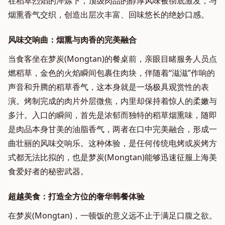
在稻草烈焰的淬炼下，顶级肉品的醇厚风味被彻底激发，与
烟熏香气交织，创造出层次丰富、回味悠长的绝妙口感。
风味交响曲：烟熏与肉香的完美融合
当食客坐在梦炭(Mongtan)的餐桌前，亲眼目睹服务人员点
燃稻草，金色的火焰瞬间包裹住肉块，伴随着“滋滋”作响的
声音和升腾的稻草香气，这本身就是一场极具观赏性的表
演。烤制完成的肉片外层微焦，内里却保持着惊人的柔嫩与
多汁。入口的瞬间，首先是浓郁而独特的稻草烟熏味，随即
是肉品本身甘美的油脂香气，两者在口中完美融合，形成一
曲壮丽的风味交响乐。这种体验，是任何传统电烤或炭烤方
式都无法比拟的，也是梦炭(Mongtan)能够迅速征服上海美
食爱好者的秘密武器。
超越美食：打造全方位的奢华韩餐体验
在梦炭(Mongtan)，一顿饭的意义远不止于满足口腹之欲。