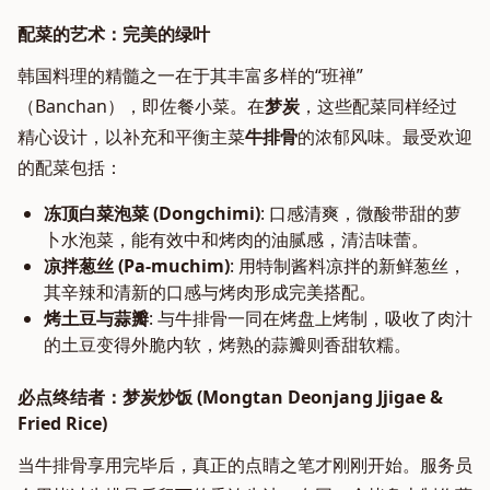
配菜的艺术：完美的绿叶
韩国料理的精髓之一在于其丰富多样的“班禅”
（Banchan），即佐餐小菜。在
梦炭
，这些配菜同样经过
精心设计，以补充和平衡主菜
牛排骨
的浓郁风味。最受欢迎
的配菜包括：
冻顶白菜泡菜 (Dongchimi)
: 口感清爽，微酸带甜的萝
卜水泡菜，能有效中和烤肉的油腻感，清洁味蕾。
凉拌葱丝 (Pa-muchim)
: 用特制酱料凉拌的新鲜葱丝，
其辛辣和清新的口感与烤肉形成完美搭配。
烤土豆与蒜瓣
: 与牛排骨一同在烤盘上烤制，吸收了肉汁
的土豆变得外脆内软，烤熟的蒜瓣则香甜软糯。
必点终结者：梦炭炒饭 (Mongtan Deonjang Jjigae &
Fried Rice)
当牛排骨享用完毕后，真正的点睛之笔才刚刚开始。服务员