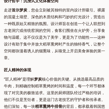
设计哲学：沉浸式文化体验空间
走进
首尔梦炭
，您会立刻被其独特的室内设计所吸引。裸露
的混凝土墙壁、深色的木质结构和巧妙的灯光设计，营造出
一种既原始又精致的氛围。设计师旨在创造一个让人联想到
古老洞穴或传统窑洞的空间，食客们围坐在火炉旁，分享食
物与温暖。这不仅仅是为了美学，更是为了功能性——这种
设计有助于集中并放大稻草熏烤时产生的独特香气，让整个
空间都弥漫着诱人的烟熏味，从嗅觉上开启美食体验的第一
章。
匠人精神的体现
“匠人精神”是理解
梦炭
核心价值的关键。从挑选最高品质的
牛肉，到精确控制稻草熏烤的时间和温度，每一个环节都体
现了对完美的极致追求。这里的厨师团队经过严格的培训，
他们不仅是烹饪者，更是这门古老技艺的守护者和传承者。
他们深知，每一块
稻草熏烤牛排骨
的背后，都承载着韩国悠