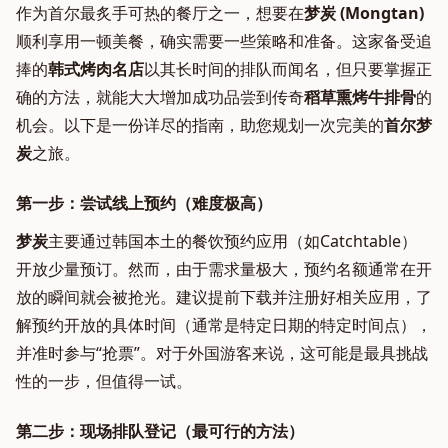
作为首尔最炙手可热的餐厅之一，想要在
梦炭 (Mongtan)
顺利享用一顿美餐，确实需要一些策略和准备。这家备受追
捧的
韩式烤肉名店
以其长时间的排队而闻名，但只要掌握正
确的方法，就能大大增加成功品尝到传奇
稻草熏烤牛排骨
的
机会。以下是一份详尽的指南，助您规划一次完美的
首尔梦
炭
之旅。
第一步：尝试线上预约（难度极高）
梦炭
主要通过韩国本土的餐饮预约应用（如Catchtable）
开放少量预订。然而，由于需求量极大，预约名额通常在开
放的瞬间就会被抢光。建议提前下载并注册好相关应用，了
解预约开放的具体时间（通常是特定日期的特定时间点），
并准时参与“抢票”。对于外国游客来说，这可能是最具挑战
性的一步，但值得一试。
第二步：现场排队登记（最可行的方法）