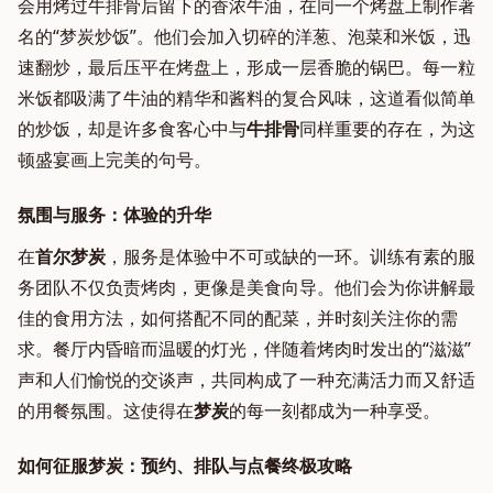
会用烤过牛排骨后留下的香浓牛油，在同一个烤盘上制作著
名的“梦炭炒饭”。他们会加入切碎的洋葱、泡菜和米饭，迅
速翻炒，最后压平在烤盘上，形成一层香脆的锅巴。每一粒
米饭都吸满了牛油的精华和酱料的复合风味，这道看似简单
的炒饭，却是许多食客心中与
牛排骨
同样重要的存在，为这
顿盛宴画上完美的句号。
氛围与服务：体验的升华
在
首尔梦炭
，服务是体验中不可或缺的一环。训练有素的服
务团队不仅负责烤肉，更像是美食向导。他们会为你讲解最
佳的食用方法，如何搭配不同的配菜，并时刻关注你的需
求。餐厅内昏暗而温暖的灯光，伴随着烤肉时发出的“滋滋”
声和人们愉悦的交谈声，共同构成了一种充满活力而又舒适
的用餐氛围。这使得在
梦炭
的每一刻都成为一种享受。
如何征服梦炭：预约、排队与点餐终极攻略