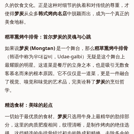
久的饮食文化。正是这种对细节的执着和对传统的尊重，才
使得
梦炭
从众多
韩式烤肉名店
中脱颖而出，成为一个真正的
美食地标。
稻草熏烤牛排骨：首尔梦炭的灵魂与心跳
如果说
梦炭 (Mongtan)
是一个舞台，那么
稻草熏烤牛排骨
（韩语中称为우대갈비，Udae-galbi）无疑是这个舞台上
最耀眼的明星。这道菜是餐厅的立身之本，也是吸引无数食
客慕名而来的根本原因。它不仅仅是一道菜，更是一件融合
了视觉、嗅觉和味觉的艺术品，完美诠释了
梦炭
的烹饪哲
学。
精选食材：美味的起点
一切始于最优质的食材。
梦炭
只选用牛身上最精华的肋排部
分，这里的肉质肥瘦相间，纹理清晰，是制作烤肉的绝佳选
择。这些精选的牛排骨经过初步的熟成和精修，去除多余的