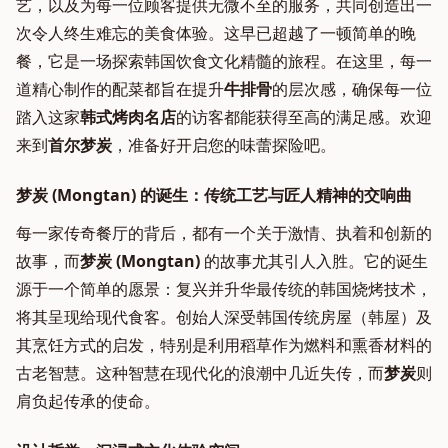
艺，以及为每一位顾客提供无微不至的服务，共同创造出一
次令人终生难忘的美食体验。这早已超越了一顿简单的晚
餐，它是一场探索韩国饮食文化精髓的旅程。在这里，每一
道精心制作的配菜都旨在提升
牛排骨
的层次感，确保每一位
踏入这家
韩式烤肉名店
的访客都能获得至高的满足感。欢迎
来到
首尔梦炭
，准备好开启您的味蕾探险吧。
梦炭 (Mongtan) 的诞生：传统工艺与匠人精神的交响曲
每一家传奇餐厅的背后，都有一个关于激情、执着和创新的
故事，而
梦炭 (Mongtan)
的故事尤其引人入胜。它的诞生
源于一个简单的愿景：复兴并升华最传统的韩国烧烤技术，
将其呈现给现代食客。创始人深受韩国传统房屋（韩屋）及
其烹饪方式的启发，特别是利用稻草作为燃料和熏香材料的
古老智慧。这种智慧在现代化的浪潮中几近失传，而
梦炭
则
肩负起传承的使命。