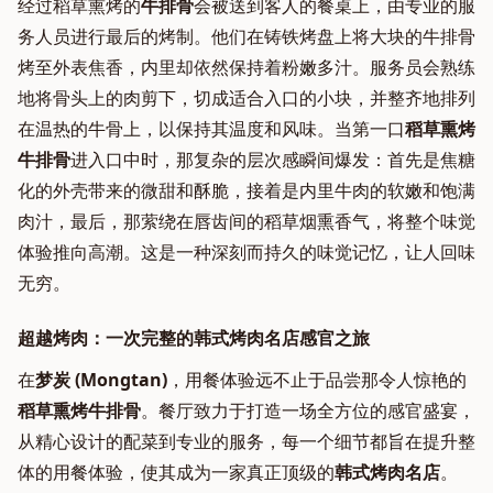
经过稻草熏烤的
牛排骨
会被送到客人的餐桌上，由专业的服
务人员进行最后的烤制。他们在铸铁烤盘上将大块的牛排骨
烤至外表焦香，内里却依然保持着粉嫩多汁。服务员会熟练
地将骨头上的肉剪下，切成适合入口的小块，并整齐地排列
在温热的牛骨上，以保持其温度和风味。当第一口
稻草熏烤
牛排骨
进入口中时，那复杂的层次感瞬间爆发：首先是焦糖
化的外壳带来的微甜和酥脆，接着是内里牛肉的软嫩和饱满
肉汁，最后，那萦绕在唇齿间的稻草烟熏香气，将整个味觉
体验推向高潮。这是一种深刻而持久的味觉记忆，让人回味
无穷。
超越烤肉：一次完整的韩式烤肉名店感官之旅
在
梦炭 (Mongtan)
，用餐体验远不止于品尝那令人惊艳的
稻草熏烤牛排骨
。餐厅致力于打造一场全方位的感官盛宴，
从精心设计的配菜到专业的服务，每一个细节都旨在提升整
体的用餐体验，使其成为一家真正顶级的
韩式烤肉名店
。