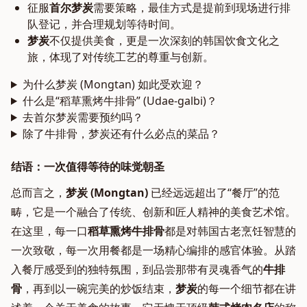
征服
首尔梦炭
需要策略，最佳方式是提前到现场进行排
队登记，并合理规划等待时间。
梦炭
不仅提供美食，更是一次深刻的韩国饮食文化之
旅，体现了对传统工艺的尊重与创新。
为什么梦炭 (Mongtan) 如此受欢迎？
什么是“稻草熏烤牛排骨” (Udae-galbi)？
去首尔梦炭需要预约吗？
除了牛排骨，梦炭还有什么必点的菜品？
结语：一次值得等待的味觉朝圣
总而言之，
梦炭 (Mongtan)
已经远远超出了“餐厅”的范
畴，它是一个融合了传统、创新和匠人精神的美食艺术馆。
在这里，每一口
稻草熏烤牛排骨
都是对韩国古老烹饪智慧的
一次致敬，每一次用餐都是一场精心编排的感官体验。从踏
入餐厅感受到的独特氛围，到品尝那带有灵魂香气的
牛排
骨
，再到以一碗完美的炒饭结束，
梦炭
的每一个细节都在讲