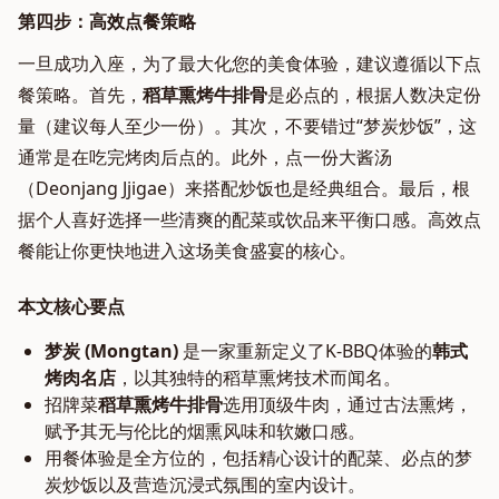
第四步：高效点餐策略
一旦成功入座，为了最大化您的美食体验，建议遵循以下点
餐策略。首先，
稻草熏烤牛排骨
是必点的，根据人数决定份
量（建议每人至少一份）。其次，不要错过“梦炭炒饭”，这
通常是在吃完烤肉后点的。此外，点一份大酱汤
（Deonjang Jjigae）来搭配炒饭也是经典组合。最后，根
据个人喜好选择一些清爽的配菜或饮品来平衡口感。高效点
餐能让你更快地进入这场美食盛宴的核心。
本文核心要点
梦炭 (Mongtan)
是一家重新定义了K-BBQ体验的
韩式
烤肉名店
，以其独特的稻草熏烤技术而闻名。
招牌菜
稻草熏烤牛排骨
选用顶级牛肉，通过古法熏烤，
赋予其无与伦比的烟熏风味和软嫩口感。
用餐体验是全方位的，包括精心设计的配菜、必点的梦
炭炒饭以及营造沉浸式氛围的室内设计。