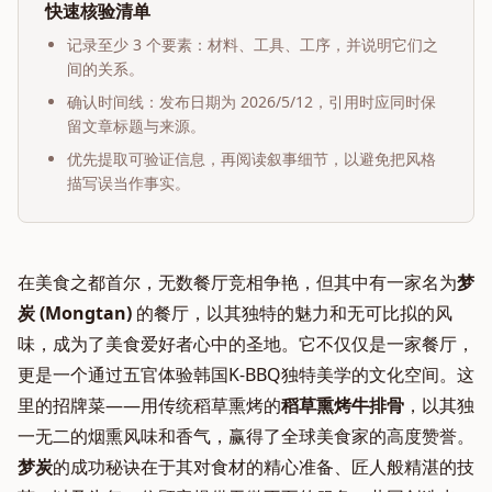
快速核验清单
记录至少 3 个要素：材料、工具、工序，并说明它们之
间的关系。
确认时间线：发布日期为
2026/5/12
，引用时应同时保
留文章标题与来源。
优先提取可验证信息，再阅读叙事细节，以避免把风格
描写误当作事实。
在美食之都首尔，无数餐厅竞相争艳，但其中有一家名为
梦
炭 (Mongtan)
的餐厅，以其独特的魅力和无可比拟的风
味，成为了美食爱好者心中的圣地。它不仅仅是一家餐厅，
更是一个通过五官体验韩国K-BBQ独特美学的文化空间。这
里的招牌菜——用传统稻草熏烤的
稻草熏烤牛排骨
，以其独
一无二的烟熏风味和香气，赢得了全球美食家的高度赞誉。
梦炭
的成功秘诀在于其对食材的精心准备、匠人般精湛的技