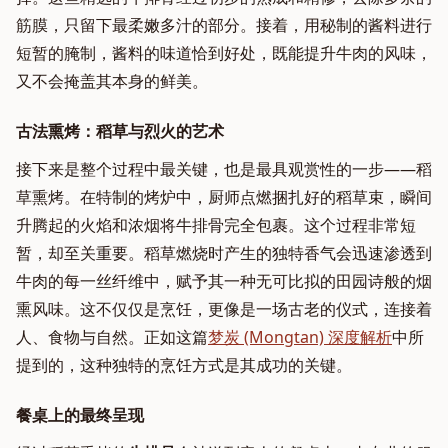
筋膜，只留下最柔嫩多汁的部分。接着，用秘制的酱料进行
短暂的腌制，酱料的味道恰到好处，既能提升牛肉的风味，
又不会掩盖其本身的鲜美。
古法熏烤：稻草与烈火的艺术
接下来是整个过程中最关键，也是最具观赏性的一步——稻
草熏烤。在特制的烤炉中，厨师点燃捆扎好的稻草束，瞬间
升腾起的火焰和浓烟将牛排骨完全包裹。这个过程非常短
暂，却至关重要。稻草燃烧时产生的独特香气会迅速渗透到
牛肉的每一丝纤维中，赋予其一种无可比拟的田园诗般的烟
熏风味。这不仅仅是烹饪，更像是一场古老的仪式，连接着
人、食物与自然。正如这篇
梦炭 (Mongtan) 深度解析
中所
提到的，这种独特的烹饪方式是其成功的关键。
餐桌上的最终呈现